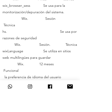
wix_browser_sess Se usa para la
monitorización/depuración del sistema.
Wix. Sesión
Técnica
hs. Se usa por
razones de seguridad
Wix. Sesión. Técnica
wixLanguage Se utiliza en sitios
web multilingües para guardar
Wix. 12 meses
Funcional
la preferencia de idioma del usuario
5.-ACEPTACIÓN DE COOKIES
(CONSENTIMIENTO)
Cuando entre por primera vez en nuestra web
le aparecerá un banner para que pueda