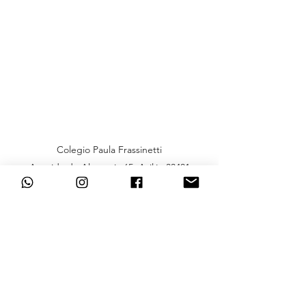
Colegio Paula Frassinetti
Avenida de Alemania 65, Avilés 33401
direccion@paulafrassinetti.es
985 564 440