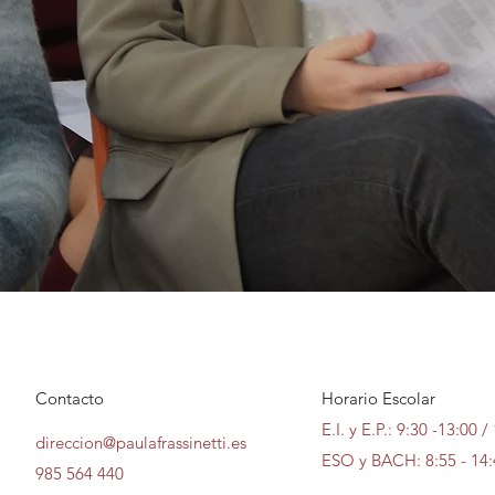
Contacto
Horario Escolar
E.I. y E.P.: 9:30 -13:00 /
direccion@paulafrassinetti.es
ESO y BACH
: 8:55 - 14
985 564 440